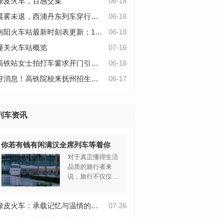
绿皮火车，百感交集
06-18
到达西安，运行时
间约13小时。二等
晨雾未退，西浦丹东列车穿行友谊桥
06-18
座价格相同，为
南阳火车站最新时刻表更新：1月新增12趟列车，春运临时车次预告
06-18
234元至249元。
3.K316：始发站是
潼关火车站概览
07-16
南宁，途径武汉，
终点西安，全程需
高铁站女士拍打车窗求开门引争议：理解与规则何者优先？
06-18
时14小时6分钟。
好消息！高铁院校来抚州招生啦！铁路定向培养，入学=就业！名额有限！
06-17
二等座票价与前两
趟列车相同。
4.K226：广州出
发，经停武昌后抵
列车资讯
达兰州，运行时间
为12小时
你若有钱有闲满汉全席列车等着你
对于真正懂得生活
品质的旅行者来
说，旅行不仅仅是
从一个地方到另一
个地方的移动，更
绿皮火车：承载记忆与温情的老式旅行魅力
07-26
是一段充满期待与
享受的旅程。如果