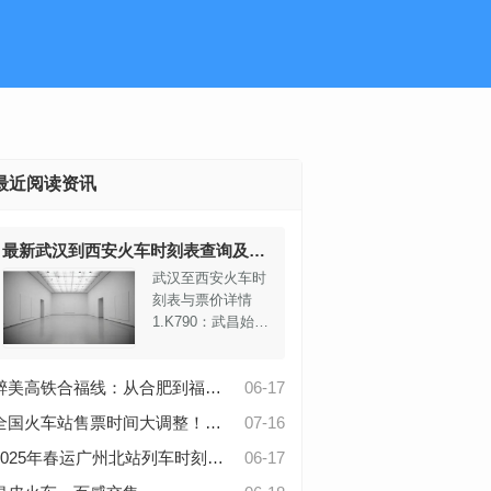
最近阅读资讯
最新武汉到西安火车时刻表查询及票价一览
武汉至西安火车时
刻表与票价详情
1.K790：武昌始
发，途经南昌，终
到西安，全程耗时
醉美高铁合福线：从合肥到福州的惊艳旅程
06-17
约14小时41分钟。
二等座票价为234
全国火车站售票时间大调整！抢票闹钟赶紧更新！
07-16
元至249元。
2.K82：同样从武
2025年春运广州北站列车时刻表调整：新增临时班次及高铁服务
06-17
昌出发，通过广州