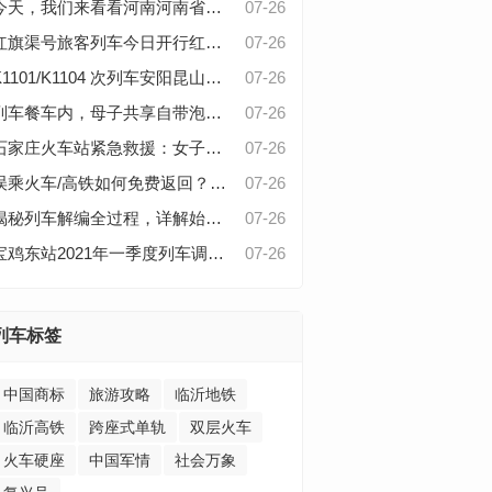
今天，我们来看看河南河南省安阳安阳市的以市命名的客运火车站！
07-26
你既有充裕的财
富，又有闲暇的时
红旗渠号旅客列车今日开行红旗渠站客运开通运营结束林州地区不通铁路旅客列车
07-26
间，那么“满汉全席
K1101/K1104 次列车安阳昆山运行时刻与全程详细解析
07-26
列车”绝对值得你亲
自体验。这趟列车
列车餐车内，母子共享自带泡面，遭乘务员关注
07-26
专为追求极致享受
石家庄火车站紧急救援：女子高铁回石途中过敏呼吸困难，及时送医平安出院
07-26
的旅客打造，它不
仅仅是一辆普通的
误乘火车/高铁如何免费返回？了解铁路旅客运输办理细则中的处理办法
07-26
运输工具，更是一
座移动的豪华餐
揭秘列车解编全过程，详解始发列车解编的操作流程
07-26
厅，带你穿越山川
宝鸡东站2021年一季度列车调整情况
07-26
河流，让你在欣赏
沿途美景的同时，
也能大饱口福。最
近亮相的满汉全席
列车标签
列车，将美食与美
景完美融合，成为
了当下旅行界的新
中国商标
旅游攻略
临沂地铁
宠
临沂高铁
跨座式单轨
双层火车
火车硬座
中国军情
社会万象