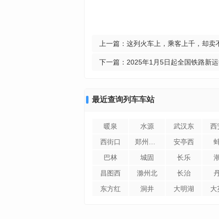
上一篇：
这列火车上，乘客上千，却卖
下一篇：
2025年1月5日起全国铁路新
最近查询列车车站
暖泉
水源
武汉东
西
西街口
郑州航空港
安亭西
巴林
城固
长乐
昌图西
滁州北
长治
东方红
洞井
大明湖
大