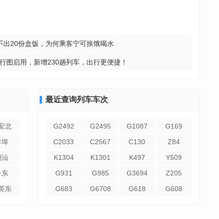
不出20份盒饭，为何乘客宁可挨饿喝水
运行图启用，新增230趟列车，出行更便捷！
最近查询列车车次
安北
G2492
G2495
G1087
G169
蚌埠
C2033
C2567
C130
Z84
潮汕
K1304
K1301
K497
Y509
丹东
G931
G985
G3694
Z205
英东
G683
G6708
G618
G608