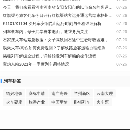
输工具，更是一座移动的豪华餐厅，带你穿越
今天，我们来看看河南河南省安阳安阳市的以市命名的客运火车站！
07-26
山川河流，让你在欣赏沿途美景的同时，也能
红旗渠号旅客列车今日开行红旗渠站客运开通运营结束林州地区不通铁路旅客列车
07-26
大饱口福。最近亮相的满汉全席列车，将美食
与美景完美融合，成为了当下旅行界的新宠
K1101/K1104 次列车安阳昆山运行时刻与全程详细解析
07-26
列车餐车内，母子共享自带泡面，遭乘务员关注
07-26
石家庄火车站紧急救援：女子高铁回石途中过敏呼吸困难，及时送医平安出院
07-26
误乘火车/高铁如何免费返回？了解铁路旅客运输办理细则中的处理办法
07-26
揭秘列车解编全过程，详解始发列车解编的操作流程
07-26
宝鸡东站2021年一季度列车调整情况
07-26
列车标签
绍兴地铁
商标申请
南广高铁
兰州新区
云南大理
火车硬座
旅游产业
中国军情
卧铺列车
火车票