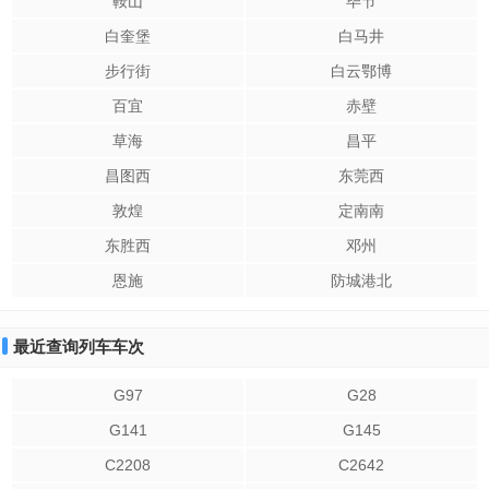
鞍山
毕节
白奎堡
白马井
步行街
白云鄂博
百宜
赤壁
草海
昌平
昌图西
东莞西
敦煌
定南南
东胜西
邓州
恩施
防城港北
最近查询列车车次
G97
G28
G141
G145
C2208
C2642