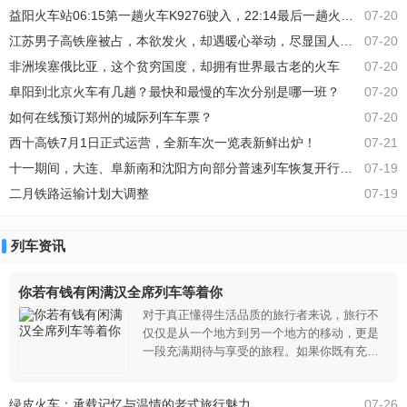
便火速抵达现场，并轮流进行心肺复苏术。他
益阳火车站06:15第一趟火车K9276驶入，22:14最后一趟火车K1375驶
07-20
们持续地进行胸部按压，时间已经逼近了十分
江苏男子高铁座被占，本欲发火，却遇暖心举动，尽显国人温情！
07-20
钟。随着抢救的深入，医护人员开始感到呼吸
急促和体力透支，但他们并未退缩
非洲埃塞俄比亚，这个贫穷国度，却拥有世界最古老的火车
07-20
阜阳到北京火车有几趟？最快和最慢的车次分别是哪一班？
07-20
如何在线预订郑州的城际列车车票？
07-20
西十高铁7月1日正式运营，全新车次一览表新鲜出炉！
07-21
十一期间，大连、阜新南和沈阳方向部分普速列车恢复开行了！！
07-19
二月铁路运输计划大调整
07-19
列车资讯
你若有钱有闲满汉全席列车等着你
对于真正懂得生活品质的旅行者来说，旅行不
仅仅是从一个地方到另一个地方的移动，更是
一段充满期待与享受的旅程。如果你既有充裕
的财富，又有闲暇的时间，那么“满汉全席列
车”绝对值得你亲自体验。这趟列车专为追求极
绿皮火车：承载记忆与温情的老式旅行魅力
07-26
致享受的旅客打造，它不仅仅是一辆普通的运