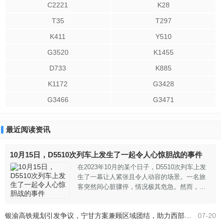
C2221
K28
T35
T297
K411
Y510
G3520
K1455
D733
K885
K1172
G3428
G3466
G3471
最近阅读资讯
10月15日，D5510次列车上发生了一起令人心惊胆战的事件
在2023年10月的某个日子，D5510次列车上发
生了一幕让人紧张且令人动容的场景。一名旅
客突然间心脏骤停，情况极其危急。然而，在
这紧急时刻，列车上的工作人员反应迅速而果
断，立即与乘警联系，并通过广播寻找医生支
银渝高铁规划引发争议，宁甘方案兼顾区域团结，助力西部协同发展
07-20
援。不一会，两名医疗专业人员在听到呼吁后